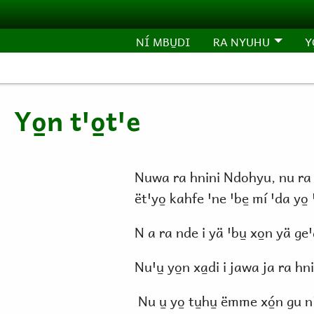
Pasar al contenido principal
NÍ MBU̱DI
RA NYUHU
Y
Yo̱n tꞌo̱tꞌe
Nuwa ra hnini Ndohyu, nu ra hn
ëtꞌyo̱ kahfe ꞌne ꞌbe̱ mí ꞌda yo̱ 
N a ra nde i yä ꞌbu̱ xo̱n yä ge
Nuꞌu̱ yo̱n xa̱di i jawa ja ra hni
Nu u̱ yo̱ tu̱hu̱ ëmme xó̱n gu n