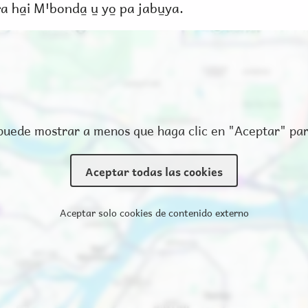
ra ha̱i Mꞌbonda̱ u̱ yo̱ pa jabu̱ya.
puede mostrar a menos que haga clic en "Aceptar" par
Aceptar todas las cookies
Aceptar solo cookies de contenido externo