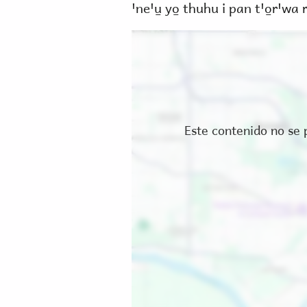
ꞌneꞌu̱ yo̱ thuhu i pan tꞌo̱rꞌwa 
Ubicación
Este contenido no se 