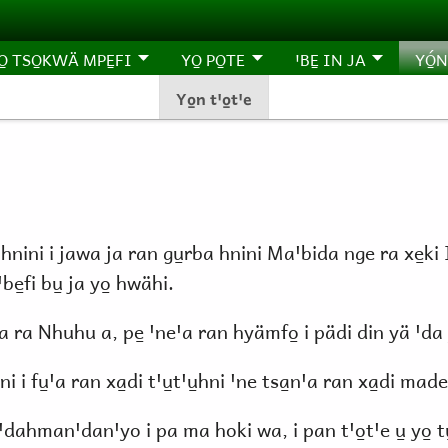
O̱ TSO̱KWÄ MPE̱FI
YO̱ PO̱TE
ꞌBE̱ IN JA
YÓ̱N
Yo̱n tꞌo̱tꞌe
ini i jawa ja ran gu̱rba hnini Maꞌbida nge ra xe̱ki Id
ꞌbe̱fi bu̱ ja yo̱ hwähi.
ꞌa ra Nhuhu a, pe̱ ꞌneꞌa ran hyämfo̱ i pädi din yä ꞌda 
ni i fu̱ꞌa ran xa̱di tꞌu̱tꞌu̱hni ꞌne tsa̱nꞌa ran xa̱di mad
ꞌdahmanꞌdanꞌyo i pa ma hoki wa, i pan tꞌo̱tꞌe u̱ yo̱ tu̱