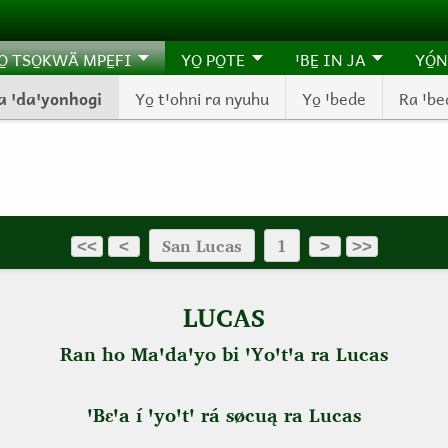
O̱ TSO̱KWÄ MPE̱FI
YO̱ PO̱TE
ꞌBE̱ IN JA
YÓ̱N
a ꞌdaꞌyonhogi
Yo̱ tꞌohni ra nyuhu
Yo̱ ꞌbede
Ra ꞌbe