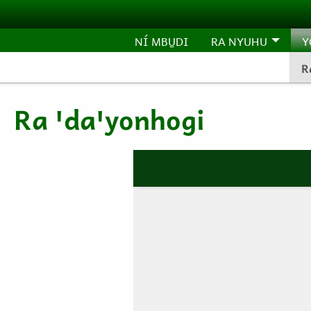
Pasar al contenido principal
NÍ MBU̱DI
RA NYUHU
Y
R
Ra ꞌdaꞌyonhogi